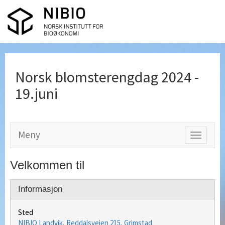
Norsk blomsterengdag 2024 -
19.juni
Meny
Vis
meny
Velkommen til
Informasjon
Sted
NIBIO Landvik, Reddalsveien 215, Grimstad