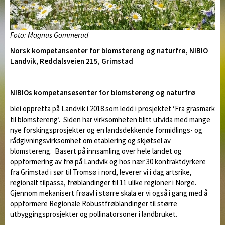
Foto: Magnus Gommerud
Norsk kompetansenter for blomstereng og naturfrø, NIBIO
Landvik, Reddalsveien 215, Grimstad
NIBIOs kompetansesenter for blomstereng og naturfrø
blei oppretta på Landvik i 2018 som ledd i prosjektet ‘Fra grasmark
til blomstereng’. Siden har virksomheten blitt utvida med mange
nye forskingsprosjekter og en landsdekkende formidlings- og
rådgivningsvirksomhet om etablering og skjøtsel av
blomstereng. Basert på innsamling over hele landet og
oppformering av frø på Landvik og hos nær 30 kontraktdyrkere
fra Grimstad i sør til Tromsø i nord, leverer vi i dag artsrike,
regionalt tilpassa, frøblandinger til 11 ulike regioner i Norge.
Gjennom mekanisert frøavl i større skala er vi også i gang med å
oppformere Regionale
Robustfrøblandinger
til større
utbyggingsprosjekter og pollinatorsoner i landbruket.