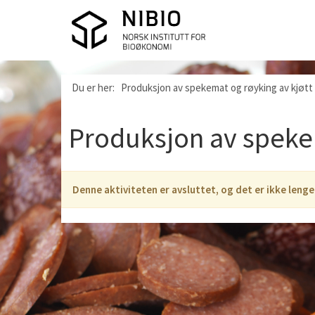
Du er her:
Produksjon av spekemat og røyking av kjøtt
Produksjon av spekem
Denne aktiviteten er avsluttet, og det er ikke lenge